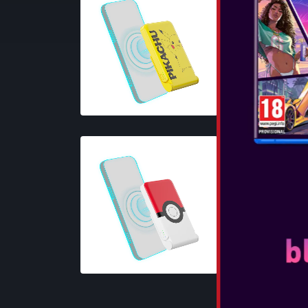
...
VEDEȚI MA
OTL - POKÉ
POWER BA
...
VEDEȚI MA