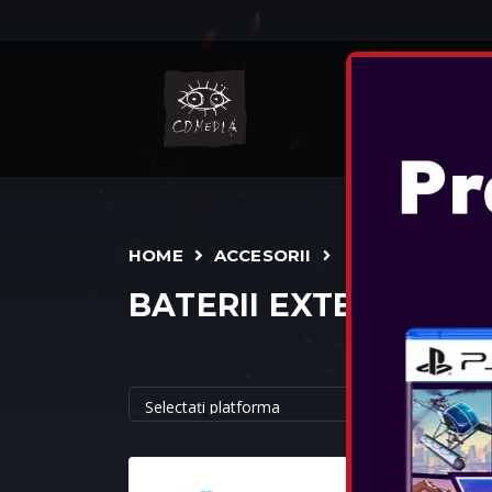
N
HOME
ACCESORII
BATERII EXTERNE
OTL - PIKA
POWER BA