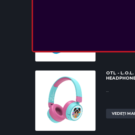
OTL - POKE
HEADPHON
...
VEDEȚI MA
OTL - L.O.L
HEADPHON
...
VEDEȚI MA