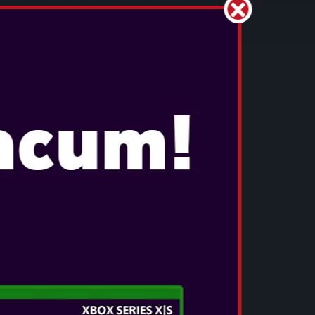
...
VEDEȚI MAI MULT
OTL - CALL OF DUTY CAMO WIRELESS
HEADPHONES WITH LED BACKLIGHT
...
VEDEȚI MAI MULT
OTL - MINECRAFT CREEPER KIDS