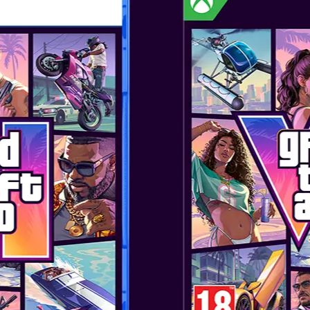
L CAMO
I MULT
MON PIKACHU KIDS
HEADPHONES
I MULT
Y POTTER (NAVY) KIDS BT