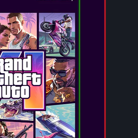
WIRELESS HEADPHONES
...
VEDEȚI MAI MULT
OTL - L.O.L. SURPRISE! B.B. NATION
KIDS WIRELESS HEADPHONES
...
VEDEȚI MAI MULT
OTL - SUPER MARIO KIDS BT