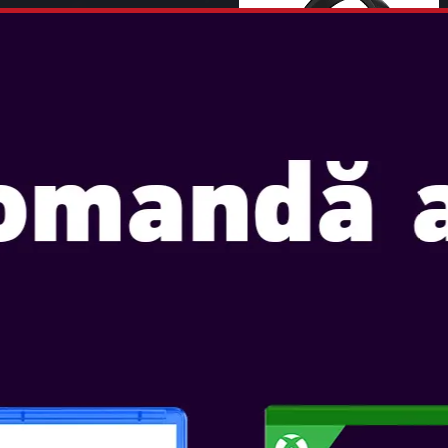
I MULT
 OF DUTY ANC BT 2G MW3
E
I MULT
 OF DUTY ANC BT 2G MW3