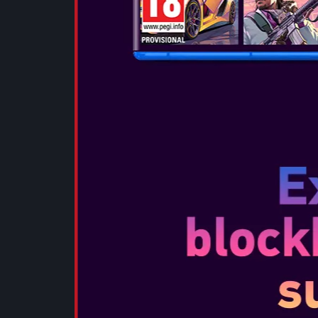
HEADPHON
...
VEDEȚI MA
OTL - BLUE
...
VEDEȚI MA