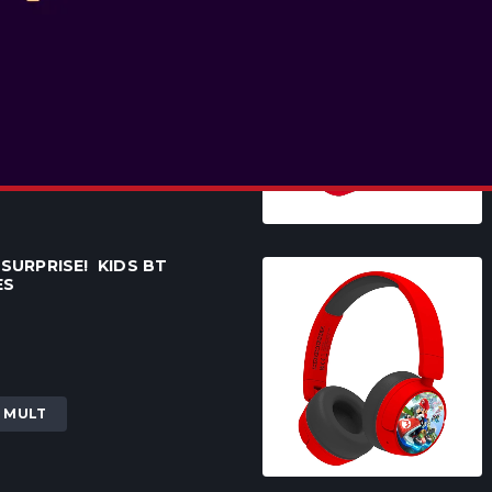
MON PICKACHU KIDS BT
ES
I MULT
. SURPRISE! KIDS BT
ES
I MULT