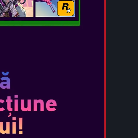
HEADPHONES
...
VEDEȚI MAI MULT
OTL - PAW PATROL KIDS BT
HEADPHONES
...
VEDEȚI MAI MULT