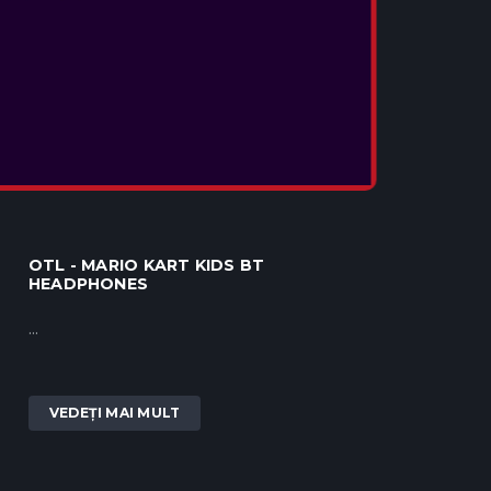
OTL - POKEMON POKEBALL KIDS BT
HEADPHONES
...
VEDEȚI MAI MULT
OTL - MARIO KART KIDS BT
HEADPHONES
...
VEDEȚI MAI MULT