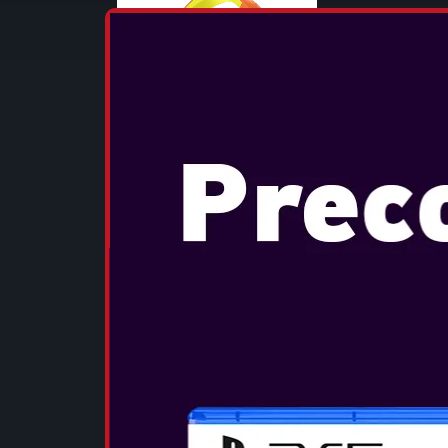
...
VEDEȚI MA
OTL - CALL
OLIVE SNAK
...
VEDEȚI MA
OTL - CALL