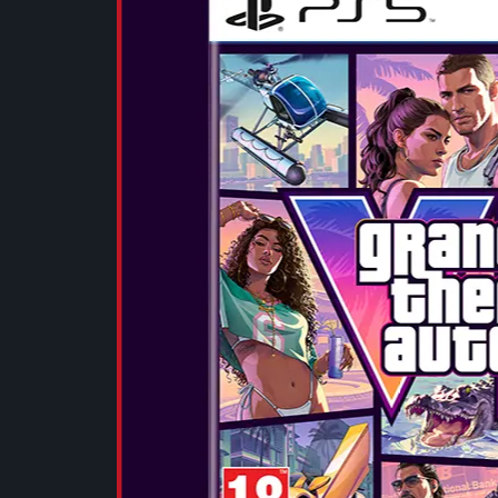
BLACK PIXE
...
VEDEȚI MA
OTL - POKÉ
WIRELESS 
...
VEDEȚI MA
OTL - HARR