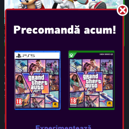
SONIC X SHADOW GENERATIONS
Data Lansării:
oct 25, 2024
Sonic ariciul Shadow the Hedgehog revine cu Sonic clasic și
modern în SONIC X SHADOW GENERATIONS, o colecție
complet nouă, cu două experiențe unice! Joacă în rolul
Shadow într-o poveste nou-nouță, cu ...
VEDEȚI MAI MULT