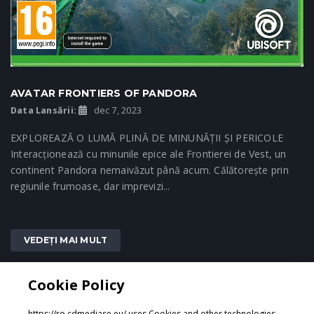
AVATAR FRONTIERS OF PANDORA
Data Lansării:
dec 7, 2023
EXPLOREAZĂ O LUMĂ PLINĂ DE MINUNĂȚII ȘI PERICOLE
Interacționează cu minunile epice ale Frontierei de Vest, un
continent Pandora nemaivăzut până acum. Călătorește prin
regiunile frumoase, dar imprevizi...
VEDEȚI MAI MULT
Cookie Policy
1
3
4
2
https://ro.cdmediase.eu/ uses Cookies and other technologies