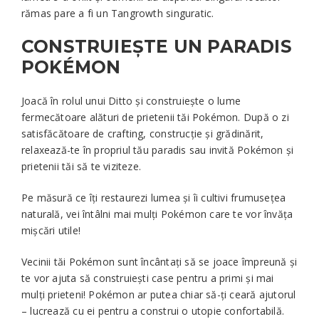
rămas pare a fi un Tangrowth singuratic.
CONSTRUIEȘTE UN PARADIS
POKÉMON
Joacă în rolul unui Ditto și construiește o lume
fermecătoare alături de prietenii tăi Pokémon. După o zi
satisfăcătoare de crafting, construcție și grădinărit,
relaxează-te în propriul tău paradis sau invită Pokémon și
prietenii tăi să te viziteze.
Pe măsură ce îți restaurezi lumea și îi cultivi frumusețea
naturală, vei întâlni mai mulți Pokémon care te vor învăța
mișcări utile!
Vecinii tăi Pokémon sunt încântați să se joace împreună și
te vor ajuta să construiești case pentru a primi și mai
mulți prieteni! Pokémon ar putea chiar să-ți ceară ajutorul
– lucrează cu ei pentru a construi o utopie confortabilă.