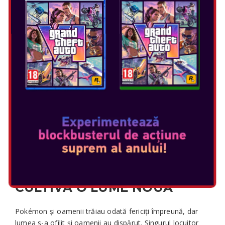
POKÉMON POKOPIA
Data Lansării: mar 5, 2026
Selectați ediția:
CONSTRUIEȘTE ORAȘE
CONFORTABILE CU
POKÉMON!
Savurează viața lentă în
Pokémon Pokopia
– un joc
relaxant de simulare a vieții dedicat craftingului, creării și
construirii – doar pentru
Nintendo Switch 2
.
CULTIVĂ O LUME NOUĂ
Pokémon și oamenii trăiau odată fericiți împreună, dar
lumea s-a ofilit și oamenii au dispărut. Singurul locuitor