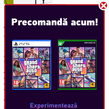
NINTENDO SWITCH AC
ADAPTER
Console: SWITCH, SWITCH LITE
Bucurați-vă de experiența supremă a consolei de acasă
oricând și oriunde cu adaptorul de alimentare Nintendo
Switch.
Când nu ești acasă, pentru a încărca Nintendo Switch poți
conecta adaptorul de alimentare la conectorul USB Type-C al
consolei. Acest adaptor poate fi, de asemenea, conectat
direct la dock-ul Nintendo Switch.
Consola Nintendo Switch este o revoluție în consolele de
jocuri video de acasă. Nu numai că se conectează la un