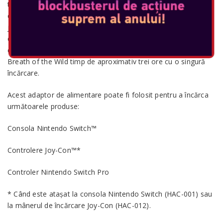
televizor de acasă, dar se transformă și într-un afișaj portabil
de 6,2 inchi. Ecranul include capabilități multi-touch pentru
jocuri compatibile. Durata de viață poate ajunge la mai mult
de șase ore, dar va varia în funcție de software și de condițiile
de utilizare. De exemplu, puteți juca The Legend of Zelda:
Breath of the Wild timp de aproximativ trei ore cu o singură
încărcare.
Acest adaptor de alimentare poate fi folosit pentru a încărca
următoarele produse:
Consola Nintendo Switch™
Controlere Joy-Con™*
Controler Nintendo Switch Pro
* Când este atașat la consola Nintendo Switch (HAC-001) sau
la mânerul de încărcare Joy-Con (HAC-012).