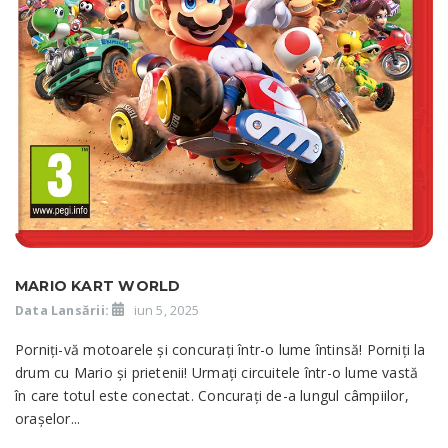
MARIO KART WORLD
Data Lansării:
iun 5, 2025
Porniți-vă motoarele și concurați într-o lume întinsă! Porniți la
drum cu Mario și prietenii! Urmați circuitele într-o lume vastă
în care totul este conectat. Concurați de-a lungul câmpiilor,
orașelor...