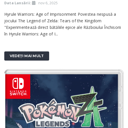
Data Lansării:
nov 6, 2025
Hyrule Warriors: Age of Imprisonment Povestea nespusă a
jocului The Legend of Zelda: Tears of the Kingdom
"Experimentează direct bătăliile epice ale Războiului Închisorii
în Hyrule Warriors: Age of I...
VEDEȚI MAI MULT