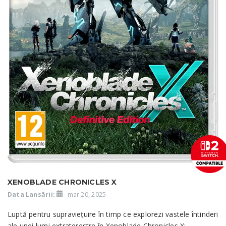
XENOBLADE CHRONICLES X
Data Lansării:
mar 20, 2025
Luptă pentru supraviețuire în timp ce explorezi vastele întinderi
ale unei lumi extraterestre în Xenoblade Chronicles X: