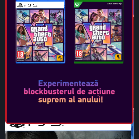
STREET FIGHTER 6
Data Lansării:
iun 2, 2023
Bun venit într-o nouă eră! Progresul tău începe în Fighting
Ground tradițional și apoi progresează prin World Tour și
Battle Hub unde poți juca așa cum vrei. Nimeni nu începe
campion. Trebuie să ajun...
VEDEȚI MAI MULT