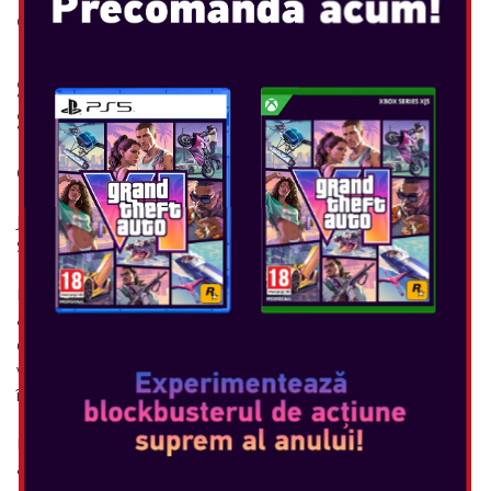
Console: SWITCH
SET DE ANDOCARE NINTENDO
SWITCH
Consola: SWITCH
Jucați jocuri pe ecranul TV cu acest set de andocare Nintendo
Switch.
Pur și simplu mutați consola Nintendo Switch în spațiul de pe
acest dock pentru a vă conecta la televizor și a vă extinde
configurația de joc. Acest set de andocare Nintendo Switch
vine cu un adaptor de curent alternativ și un cablu HDMI la
îndemână pentru o configurare rapidă.
Include un dock Nintendo Switch, un adaptor de curent
alternativ Nintendo Switch și un cablu HDMI de mare viteză.