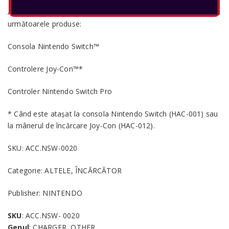
Adaptorul de alimentare inclus poate fi folosit pentru a încărca
următoarele produse:
Consola Nintendo Switch™
Controlere Joy-Con™*
Controler Nintendo Switch Pro
* Când este atașat la consola Nintendo Switch (HAC-001) sau
la mânerul de încărcare Joy-Con (HAC-012).
SKU: ACC.NSW-0020
Categorie: ALTELE, ÎNCĂRCĂTOR
Publisher: NINTENDO
SKU
: ACC.NSW- 0020
Genul
: CHARGER, OTHER