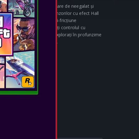
 în designuri uimitoare, valoare de neegalat și
i în lumi noi cu ajutorul senzorilor cu efect Hall
iecare mișcare cu inelele anti-fricțiune
taneu cu mappable și păstrați controlul cu
ung de 10 ft. Conectați-vă, explorați în profunzime
completă în fiecare aventură.