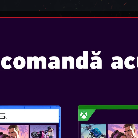
INTENDO
JOCURI
CONSOLE
ACCESORII
E WIRED CONTROLLER FOR 
POWERA - ADV
CONTROLLER F
Console: SWITCH 2