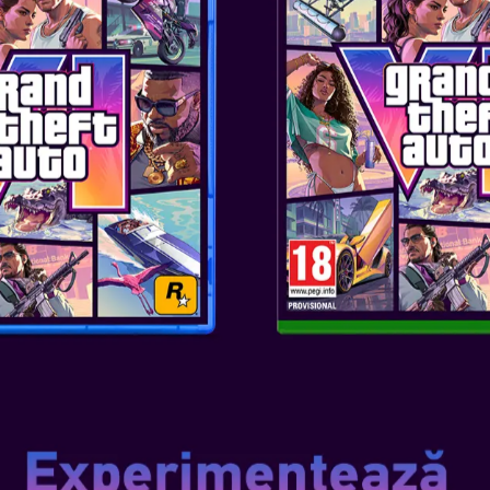
Experimentați echilibrul suprem
performanță de precizie. Navigaț
în thumbstick-uri. Alunecați la f
încorporate. Reacționați instan
ajutorul unui cablu USB extra l
și bucurați-vă de o experiență 
SKU
: ACC-1387
Genul
: CONTROLLER
Editor
: PowerA