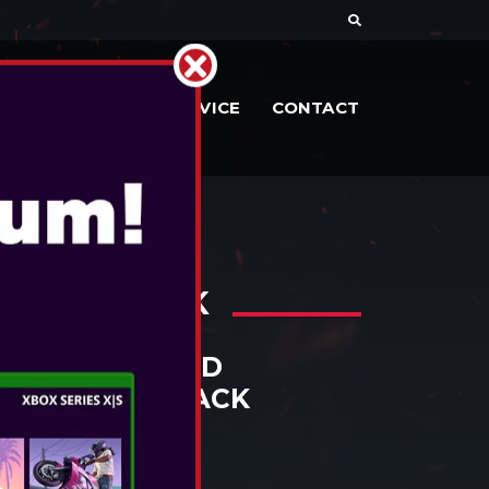
DOCUMENTE
SERVICE
CONTACT
NSW2- BLACK
ANTAGE WIRED
OR NSW2- BLACK