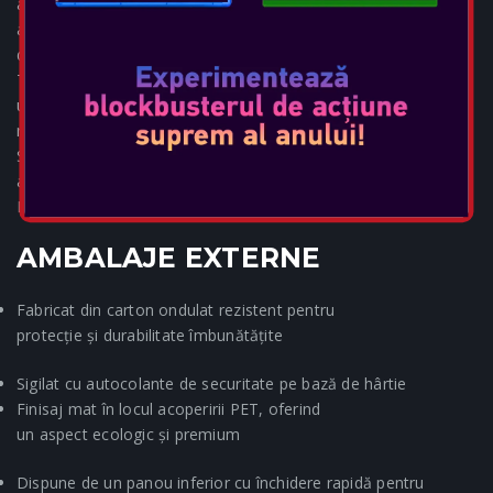
ale acestui controler de nouă generație. Dincolo de estetică,
am dezvoltat și o nouă abordare structurală care ne apropie
de o soluție durabilă. Inițiativă ecologică. ZELDA:TEARS OF
THE KINGDOM Iconicul negru, auriu și verde poate însemna
un singur lucru... ZELDA! Fanii lui Tears of the Kingdom vor
recunoaște runele înțelepților antici din Hyrule și iconografia
Sabiei Maestrului decăzută. Cernelurile cu fulgi de aur și
accentele din plastic translucid ridică nivelul acestui design.
Devino eroul pe care vrei să îl joci.
AMBALAJE EXTERNE
Fabricat din carton ondulat rezistent pentru
protecție și durabilitate îmbunătățite
Sigilat cu autocolante de securitate pe bază de hârtie
Finisaj mat în locul acoperirii PET, oferind
un aspect ecologic și premium
Dispune de un panou inferior cu închidere rapidă pentru