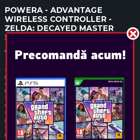
POWERA - ADVANTAGE
WIRELESS CONTROLLER -
ZELDA: DECAYED MASTER
SWORD
Console: SWITCH 2
Experimentați echilibrul suprem în materie de design uimitor și
performanță de precizie. Navigați în lumi noi cu senzorii Hall
de încredere în butoanele de control (thumbsticks). Alunecați
la fiecare mișcare cu inelele anti-fricțiune încorporate.
Reacționați instantaneu cu ajutorul comenzilor mappable și de
mișcare. Autonomie de 30 de ore – În colaborare completă cu
Nintendo, am reimaginat designul și strategia pachetului
pentru a se alinia perfect cu noile lor linii directoare de brand.
Designul reînnoit prezintă imagini îndrăznețe și de impact ale
produsului și comunică în mod clar caracteristicile inovatoare