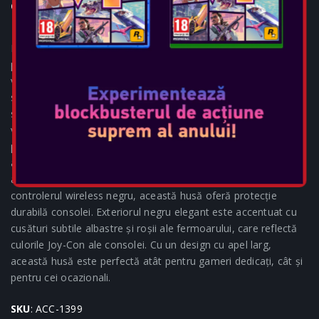
Console: SWITCH 2
Nintendo Switch 2 se potrivește perfect în această husă de
protecție. În plus, am făcut această husă compatibilă și cu
versiunile anterioare, astfel încât să te poți bucura de toate
sistemele. Căptușeala din pâslă moale menține consola în
siguranță, în timp ce suportul de joc încorporat vă permite să
vă bucurați de jocuri în mișcare. Cu spațiu de depozitare
pentru 12 cartele de joc și 4 carduri micro-SD Express,
această husă asigură că ești întotdeauna pregătit pentru
acțiune, oricând și oriunde. Concepută pentru a completa
controlerul wireless negru, această husă oferă protecție
durabilă consolei. Exteriorul negru elegant este accentuat cu
cusături subtile albastre și roșii ale fermoarului, care reflectă
culorile Joy-Con ale consolei. Cu un design cu apel larg,
această husă este perfectă atât pentru gameri dedicați, cât și
pentru cei ocazionali.
SKU
: ACC-1399