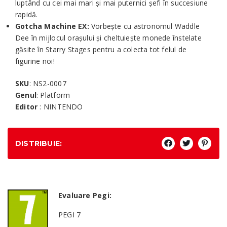
luptând cu cei mai mari și mai puternici șefi în succesiune
rapidă.
Gotcha Machine EX:
Vorbește cu astronomul Waddle
Dee în mijlocul orașului și cheltuiește monede înstelate
găsite în Starry Stages pentru a colecta tot felul de
figurine noi!
SKU
: NS2-0007
Genul
: Platform
Editor
: NINTENDO
DISTRIBUIE:
Evaluare Pegi:
PEGI 7