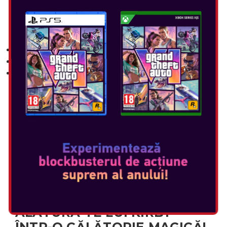
CARACTERISTICILE EDIȚIEI
NINTENDO SWITCH 2
O poveste nouă:
Star-Crossed World
Grafică și rată de cadre îmbunătățite
Jocul Nintendo Switch: Kirby and the Forgotten Land
Notă:
Kirby and the Forgotten Land – Nintendo Switch 2
Edition + Star-Crossed World poate fi jucat doar pe
Nintendo Switch 2. Dacă cardul de joc este introdus într-o
consolă Nintendo Switch, poți juca versiunea Nintendo
Switch a jocului, fără caracteristicile suplimentare
exclusive pentru Nintendo Switch 2 Edition.
Dacă deții deja Kirby and the Forgotten Land pentru
Nintendo Switch, poți achiziționa pachetul de upgrade
pentru a juca Nintendo Switch 2 Edition.
ALĂTURĂ-TE LUI KIRBY