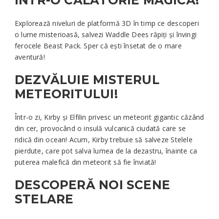
ÎNTR-O CĂLĂTORIE MAGICĂ!
Explorează niveluri de platformă 3D în timp ce descoperi
o lume misterioasă, salvezi Waddle Dees răpiți și învingi
ferocele Beast Pack. Sper că ești însetat de o mare
aventură!
DEZVĂLUIE MISTERUL
METEORITULUI!
Într-o zi, Kirby și Elfilin privesc un meteorit gigantic căzând
din cer, provocând o insulă vulcanică ciudată care se
ridică din ocean! Acum, Kirby trebuie să salveze Stelele
pierdute, care pot salva lumea de la dezastru, înainte ca
puterea malefică din meteorit să fie înviată!
DESCOPERĂ NOI SCENE
STELARE