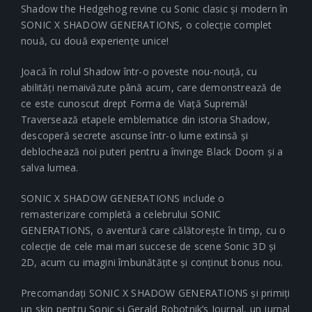
Shadow the Hedgehog revine cu Sonic clasic și modern în
SONIC X SHADOW GENERATIONS, o colecție complet
nouă, cu două experiențe unice!
Joacă în rolul Shadow într-o poveste nou-nouță, cu
abilități nemaivăzute până acum, care demonstrează de
ce este cunoscut drept Forma de Viață Supremă!
Traversează etapele emblematice din istoria Shadow,
descoperă secrete ascunse într-o lume extinsă și
deblochează noi puteri pentru a învinge Black Doom și a
salva lumea.
SONIC X SHADOW GENERATIONS include o
remasterizare completă a celebrului SONIC
GENERATIONS, o aventură care călătorește în timp, cu o
colecție de cele mai mari succese de scene Sonic 3D și
2D, acum cu imagini îmbunătățite și conținut bonus nou.
Precomandați SONIC X SHADOW GENERATIONS și primiți
un skin pentru Sonic și Gerald Robotnik’s Journal, un jurnal