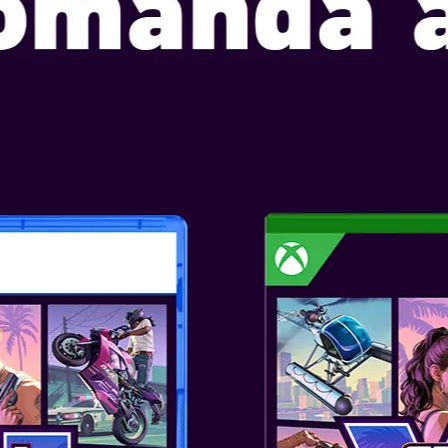
SUPER MARIO 
Data Lansării: oct 17, 2024
Selectați ediția:
VINO LA PETR
MARIO PARTY 
A PESTE 110 MI
Pregătește-te pentru cea mai 
pentru Nintendo Switch. Alergați
detectează mișcarea în această
jocuri pentru a fi exact, mai mu
acum!
Cu șapte zone disponibile, pute