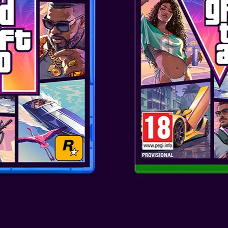
în Rainbow Galleria, puteți viz
Castle din jocurile anterioare și
Concurează în Koopathlon, o co
vedea cine poate obține cel ma
cât scorul este mai bun, cu atâ
este doar unul dintre multele m
distractiv pentru toți jucătorii!
*Mini-jocurile de detectare a m
disponibile când se joacă onlin
compatibile cu Nintendo Switch
jocurile controlate cu cheie pot
accesorii.
SKU
: NSW-0710
Genul
: Platform
Editor
: NINTENDO