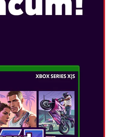
PARTY JAMBOREE
ECEREA SUPERMĂ
PENTRU O SĂRBĂTOARE
NI-JOCURI!
mare petrecere în Super Mario Party Jamboree
 prin locurile de joacă și jucați mini-golf care
 sărbătoare plină de jocuri - peste 110 de
lt decât orice alt joc Mario Party de până
ți înota în Laguna Goomba, puteți căuta stele