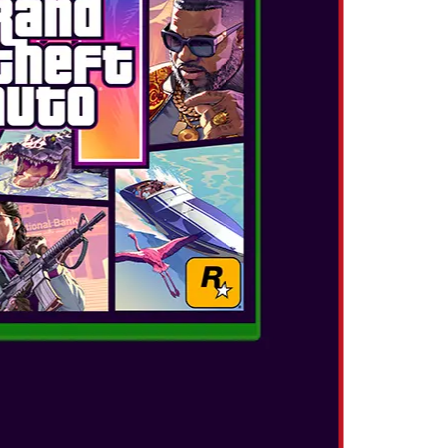
ita clasicul Western Land & Mario's Rainbow
 multe altele.
mpetiție online de 20 de jucători pentru a
i mare scor în jocuri precum Lane Change. Cu
t mai repede vei atinge obiectivul. Koopathlon
oduri de joc suplimentare, așa că există ceva
ișcării necesită un controler Joy-Con și nu sunt
e. Minijocurile cu senzor de mișcare nu sunt
 Lite sau Nintendo Switch Pro Controller, dar
 fi jucate pe aceste console și cu aceste