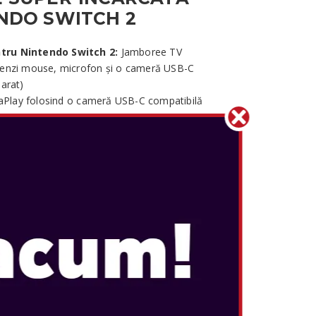
NDO SWITCH 2
tru Nintendo Switch 2:
Jamboree TV
menzi mouse, microfon și o cameră USB-C
arat)
eraPlay folosind o cameră USB-C compatibilă
ru multiplayer local
l TV*, Full HD (1080p) în modul tabletop și
 Super Mario Party Jamboree
PECTACOLULUI PE
ree TV se concentrează pe participarea
de mișcare complete în anumite moduri, fă
orporat al Nintendo Switch 2, duelează-te în
, schimbă scenariul cu noile reguli Mario Party