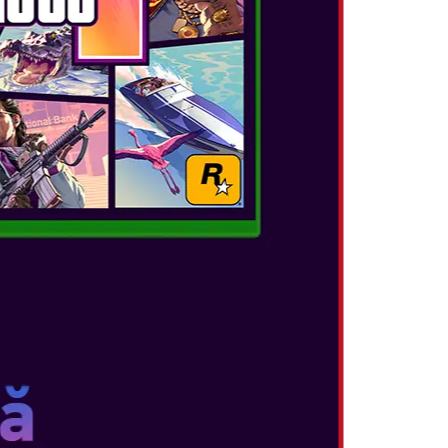
line
ază toate cele șapte table de joc cu reguli noi.
cal
 un spectacol, iar tu ești personajul
 echipe concurează folosind vocea și mișcarea.
ri, adună Goomba pe cap și multe altele în
 a corpului!
i să oferi un spectacol jucând mini-jocuri
 microfonul încorporat. Fă zgomot și
tru că echipa mai energică câștigă!
STER