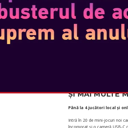
Până la 4 jucători la nivel lo
Pregătește-te pentru o plimbar
cooperativ! Folosește comenzile
răufăcătorii în timp ce simți lov
rumble 2. Un mini-joc în mod co
țeavă, așa că lucrează împreun
schimba în funcție de rezultatel
Există cinci etape Carnival Coast
toate cu niveluri de dificultate 
la drum!
ȘI MAI MULTE M
Până la 4 jucători local și on
Intră în 20 de mini-jocuri noi 
încorporat și o cameră USB-C 