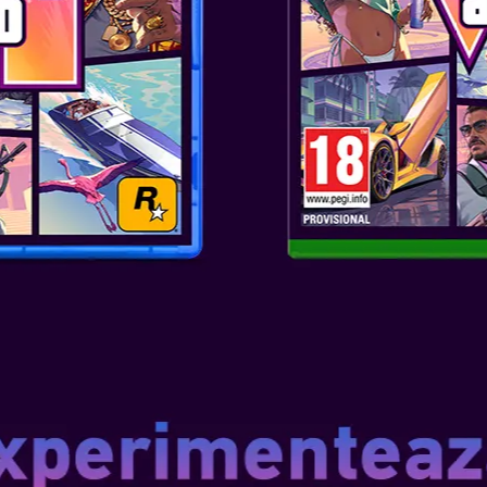
Până la 4 jucători local și on
Schimbă lucrurile și experimente
BOWSER LIVE
Până la 4 jucători la nivel lo
Oh, Doamne – Bowser găzduiește
principal! În Bowser Live, două
Colectează monede lovind blocu
mini-jocuri cu mișcare completă
Chiar și fără cameră, poți totuș
controlate vocal care folosesc
impresionează-l pe Bowser, pen
CARNIVAL COA