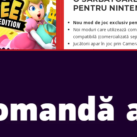
PENTRU NINTE
Nou mod de joc exclusiv pen
Noi moduri care utilizează co
compatibilă (comercializată sep
Jucătorii apar în joc prin Cam
(comercializată separat)
Compatibilitate GameShare pent
Rezoluție WQHD (1440p) în modu
modul portabil
Include jocul Nintendo Switch
EȘTI VEDETA S
JAMBOREE TV
Urcă pe scenă pentru că Jambo
publicului! Folosește comenzi 
zgomot folosind microfonul înc
mini-jocuri controlate de mouse