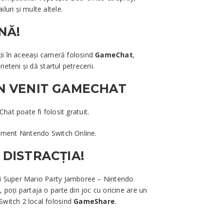
uri și multe altele.
NĂ!
ții în aceeași cameră folosind
GameChat
,
rieteni și dă startul petrecerii.
N VENIT GAMECHAT
at poate fi folosit gratuit.
nament Nintendo Switch Online.
DISTRACȚIA!
și Super Mario Party Jamboree – Nintendo
 poți partaja o parte din joc cu oricine are un
witch 2 local folosind
GameShare
.