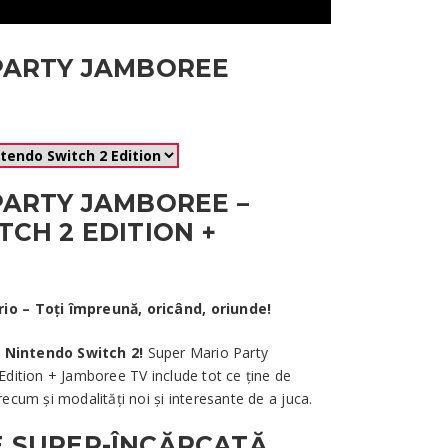
PARTY JAMBOREE
PARTY JAMBOREE –
CH 2 EDITION +
o – Toți împreună, oricând, oriunde!
e
Nintendo Switch 2!
Super Mario Party
dition + Jamboree TV include tot ce ține de
cum și modalități noi și interesante de a juca.
 SUPER-ÎNCĂRCATĂ