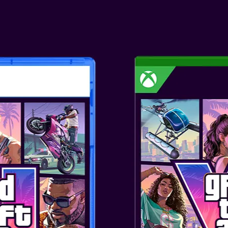
și multe altele!
LUMINI, CAMER
Intră pe toată lumea în joc fo
cameră USB-C compatibilă (se vi
CameraPlay
– fie că fură cu m
minijocuri.
COMENZI MOUS
Așază un controller Joy-Con 2 p
modurile compatibile. Glisează, 
FĂ ZGOMOT!
Măriți volumul grupului tău – f
controla acțiunea cu vocea în m
NOI REGULI MA