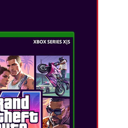
Ă, ACȚIUNE!
losind camera Nintendo Switch 2 sau o altă
nde separat)! Vezi reacțiile tuturor cu
ândrie o Stea sau sunt în mijlocul haosului din
E-UL FLUIDE
e o parte pentru a-l folosi ca pe un mouse în
alunecă și dă clic cu ușurință!
olosește microfonul încorporat pentru a
odurile selectate.
RIO PARTY