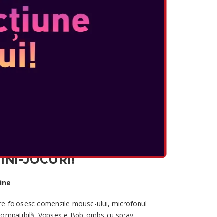
cal
e sălbatică pe Carnival Coaster în mod
 mouse-ului pentru a ținti și a doborî
iturile și vuieturile montagnei roller cu HD
operativ va începe odată ce treci printr-o
ă și țintește un scor mare. Cronometrul se va
e tale, așa că dă tot ce poți!
er – unele înflăcărate, altele înfricoșătoare și
diferite. Doar coboară bara de siguranță și ești
INI-JOCURI!
line
care folosesc comenzile mouse-ului, microfonul
compatibilă. Vopsește Bob-ombs cu spray,