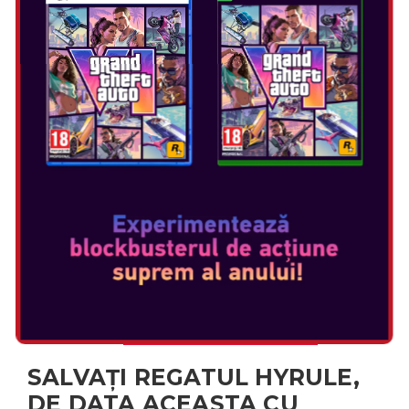
THE LEGEND OF ZELDA
ECHOES OF WISDOM
Data Lansării: sep 26, 2024
Selectați ediția:
SALVAȚI REGATUL HYRULE,
DE DATA ACEASTA CU