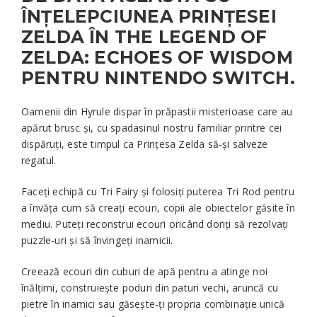
ÎNȚELEPCIUNEA PRINȚESEI
ZELDA ÎN THE LEGEND OF
ZELDA: ECHOES OF WISDOM
PENTRU NINTENDO SWITCH.
Oamenii din Hyrule dispar în prăpastii misterioase care au
apărut brusc și, cu spadasinul nostru familiar printre cei
dispăruți, este timpul ca Prințesa Zelda să-și salveze
regatul.
Faceți echipă cu Tri Fairy și folosiți puterea Tri Rod pentru
a învăța cum să creați ecouri, copii ale obiectelor găsite în
mediu. Puteți reconstrui ecouri oricând doriți să rezolvați
puzzle-uri și să învingeți inamicii.
Creează ecouri din cuburi de apă pentru a atinge noi
înălțimi, construiește poduri din paturi vechi, aruncă cu
pietre în inamici sau găsește-ți propria combinație unică