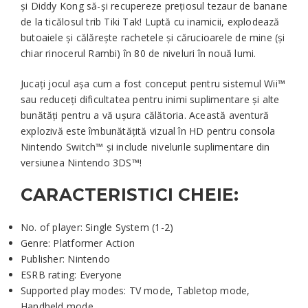
și Diddy Kong să-și recupereze prețiosul tezaur de banane
de la ticălosul trib Tiki Tak! Luptă cu inamicii, explodează
butoaiele și călărește rachetele și cărucioarele de mine (și
chiar rinocerul Rambi) în 80 de niveluri în nouă lumi.
Jucați jocul așa cum a fost conceput pentru sistemul Wii™
sau reduceți dificultatea pentru inimi suplimentare și alte
bunătăți pentru a vă ușura călătoria. Această aventură
explozivă este îmbunătățită vizual în HD pentru consola
Nintendo Switch™ și include nivelurile suplimentare din
versiunea Nintendo 3DS™!
CARACTERISTICI CHEIE:
No. of player: Single System (1-2)
Genre: Platformer Action
Publisher: Nintendo
ESRB rating: Everyone
Supported play modes: TV mode, Tabletop mode,
Handheld mode