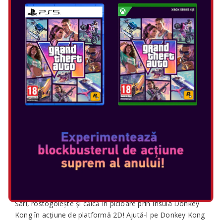
DONKEY KONG COUNTRY
RETURNS HD
Data Lansării: ian 16, 2025
Selectați ediția:
Sari, rostogolește și călcă în picioare prin Insula Donkey
Kong în acțiune de platformă 2D! Ajută-l pe Donkey Kong