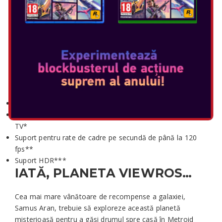
Selectați ediția:
METROID PRIME 4: BEYOND
– NINTENDO SWITCH 2
EDITION
Include:
Suport pentru comenzile mouse-ului
Suport pentru rezoluție de până la 4K la redarea în modul
TV*
Suport pentru rate de cadre pe secundă de până la 120
fps**
Suport HDR***
IATĂ, PLANETA VIEWROS…
Cea mai mare vânătoare de recompense a galaxiei,
Samus Aran, trebuie să exploreze această planetă
misterioasă pentru a găsi drumul spre casă în Metroid