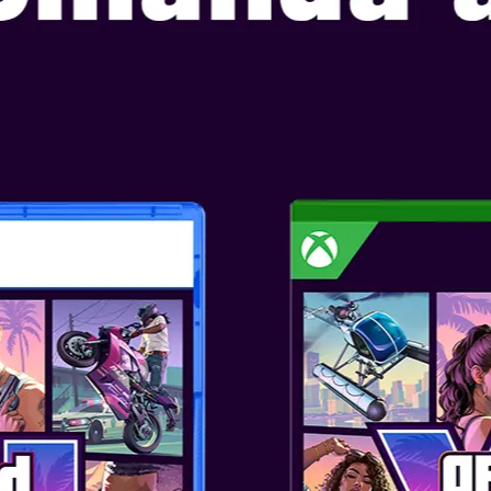
YAKUZA COMPL
Data Lansării: dec 8, 2025
Selectați ediția:
YAKUZA SERIE
EDITION
Ediția aniversară de 20 de ani a
celebrează 20 de ani de existen
Această ediție include Yakuza 
Kiwami 2, iar toate titlurile ben
SKU
: PS5X-0526
Genul
: Action
Editor
: UBISOFT