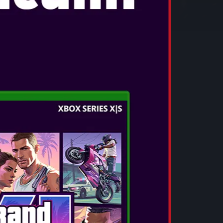
ETE SERIES
S 20TH ANNIVERSARY
 seriei Yakuza este o ediție exclusivă care
ță a seriei Yakuza.
0 Director's Cut, Yakuza Kiwami și Yakuza
eficiază acum de subtitrări FIGS.