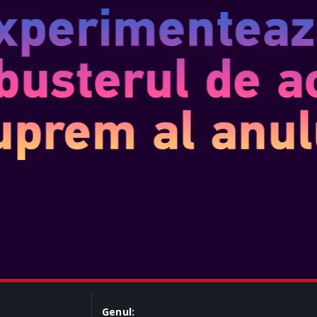
Disponibil în magazinele partenere
Genul: