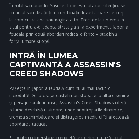
În rolul samuraiului Yasuke, folosește atacuri silențioase
cu arcul sau dezlănțuie combinații devastatoare de corp
la corp cu katana sau naginata ta. Treci de la un erou la
altul pentru a-ți adapta strategia și a experimenta Japonia
feudală prin două abordări radical diferite – stealth și
forță, umbre și oțel.
INTRĂ ÎN LUMEA
CAPTIVANTĂ A ASSASSIN'S
CREED SHADOWS
Pășește în Japonia feudală cum nu ai mai făcut-o
niciodată! De la orașe-castel maiestuoase la altare senine
și peisaje rurale întinse, Assassin's Creed Shadows oferă
o lume deschisă uluitoare, unde anotimpurile dinamice,
vremea schimbătoare și distrugerea mediului îți afectează
abordarea tactică.
Și, pentru o imersiune completă, experimentează jocul