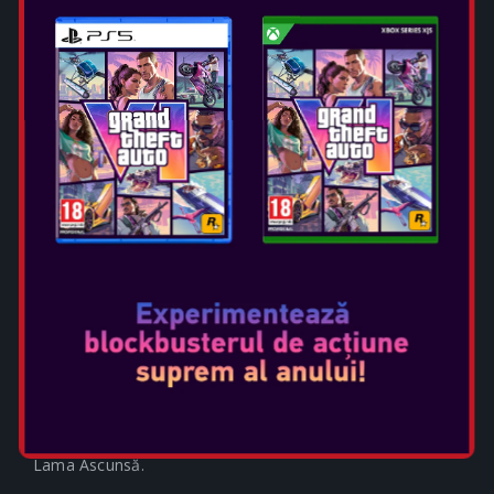
Selectați ediția:
Indiferent dacă ești acasă sau în deplasare,
experimentează Assassin's Creed Shadows într-un mod
complet nou și unic cu Nintendo Switch 2.
STĂPÂNEȘTE CELE MAI
PROFUNDE MECANISME DE
STEALTH ALE SERIEI ȘI
LUPTĂ ÎN LUPTE INTENSE
Joacă rolul lui Naoe, un shinobi ager, și folosește lumina,
sunetul și umbrele pentru a evita detectarea. Infiltrează-te
în fortărețele inamice cu numeroase opțiuni de parkour,
inclusiv noul cârlig de luptă, distrage atenția gărzilor cu
shuriken sau bombe fumigene și asasinează-ți țintele cu
Lama Ascunsă.