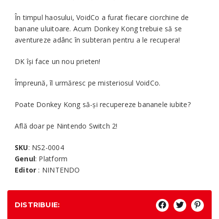
În timpul haosului, VoidCo a furat fiecare ciorchine de
banane uluitoare. Acum Donkey Kong trebuie să se
aventureze adânc în subteran pentru a le recupera!
DK își face un nou prieten!
Împreună, îl urmăresc pe misteriosul VoidCo.
Poate Donkey Kong să-și recupereze bananele iubite?
Află doar pe Nintendo Switch 2!
SKU
: NS2-0004
Genul
: Platform
Editor
: NINTENDO
DISTRIBUIE: