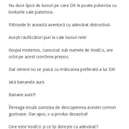
Nu duce lipsă de lucruri pe care DK le poate pulveriza cu
loviturile sale puternice.
Pătrunde în această aventură cu adevărat distructivă.
Acești răufăcători pun la cale lucruri rele!
Grupul misterios, cunoscut sub numele de VoidCo, are
ochii pe acest ciorchine prețios.
Dar nimeni nu se joacă cu mâncarea preferată a lui DK!
Iată bananele aurii.
Banane aurii?!
Întreaga insulă zumzăia de descoperirea acestei comori
gustoase. Dar apoi, s-a produs dezastrul!
Cine este VoidCo și ce își dorește cu adevărat?