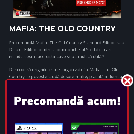
MAFIA: THE OLD COUNTRY
Precomandă Mafia: The Old Country Standard Edition sau
Deluxe Edition pentru a primi pachetul Soldato, care
include cosmetice distinctive și o amuletă utilă.*
Descoperă originile crimei organizate în Mafia: The Old
Country, o poveste crudă despre mafie, plasată în lumea
interlopă brutală a Siciliei anilor 1900. Luptă pentru a
supraviețui în rolul lui Enzo Favara și dovedește-ți
valoarea Cosa Nostra în acest joc captivant de acțiune-
aventură la persoana a treia, plasat într-o epocă
periculoasă și neiertătoare.
Enzo va face orice pentru o viață mai bună. După o
copilărie brutală de muncă forțată, este gata să riște totul