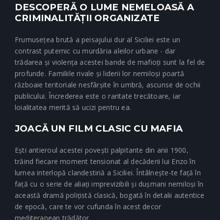
DESCOPERĂ O LUME NEMELOASĂ A
CRIMINALITĂȚII ORGANIZATE
Frumusețea brută a peisajului dur al Siciliei este un
contrast puternic cu murdăria aleilor urbane - dar
trădarea și violența acestei bande de mafioți sunt la fel de
profunde. Familiile rivale și liderii lor nemiloși poartă
războaie teritoriale nesfârșite în umbră, ascunse de ochii
publicului. Încrederea este o raritate trecătoare, iar
loialitatea merită să ucizi pentru ea.
JOACĂ UN FILM CLASIC CU MAFIA
Ești antieroul acestei povești palpitante din anii 1900,
trăind fiecare moment tensionat al decăderii lui Enzo în
lumea interlopă clandestină a Siciliei. Întâlnește-te față în
față cu o serie de aliați imprevizibili și dușmani nemiloși în
această dramă polițistă clasică, bogată în detalii autentice
de epocă, care te vor cufunda în acest decor
mediteranean trădător.