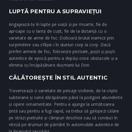
LUPTĂ PENTRU A SUPRAVIEȚUI
Angajează-te în lupte pe viață și pe moarte, fie de
aproape cu o lamă de cuțit, fie de la distanță cu o
varietate de arme de foc. Doboară brutal inamicii prin
surprindere sau sfâșie-i în dueluri corp la corp. Dacă
preferi armele de foc, folosește pistoale, puști și puști
autentice de epocă pentru a depăși orice obstacole și a
elimina cu încăpățânare dușmanii lui Don.
CĂLĂTOREȘTE ÎN STIL AUTENTIC
Traversează o varietate de peisaje siciliene, de la cripte
subterane și ruine dărăpănate până la podgorii abundente
și opere ornamentate. Pentru a ajunge la următoarea
țintă sau pentru a fugi rapid, va trebui să galopezi călare
pe străzi pietruite și câmpuri deschise sau să conduci în
viteză pe drumuri de pământ în automobile autentice de
la începutul secolului.