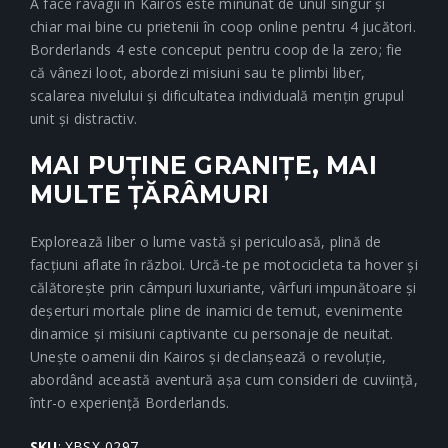
A face ravagii în Kairos este minunat de unul singur și
chiar mai bine cu prietenii în coop online pentru 4 jucători.
Borderlands 4 este conceput pentru coop de la zero; fie
că vânezi loot, abordezi misiuni sau te plimbi liber,
scalarea nivelului și dificultatea individuală mențin grupul
unit și distractiv.
MAI PUȚINE GRANIȚE, MAI
MULTE ȚĂRÂMURI
Explorează liber o lume vastă și periculoasă, plină de
facțiuni aflate în război. Urcă-te pe motocicleta ta hover și
călătorește prin câmpuri luxuriante, vârfuri impunătoare și
deșerturi mortale pline de inamici de temut, evenimente
dinamice și misiuni captivante cu personaje de neuitat.
Unește oamenii din Kairos și declanșează o revoluție,
abordând această aventură așa cum consideri de cuviință,
într-o experiență Borderlands.
SKU
: XBSX-0297