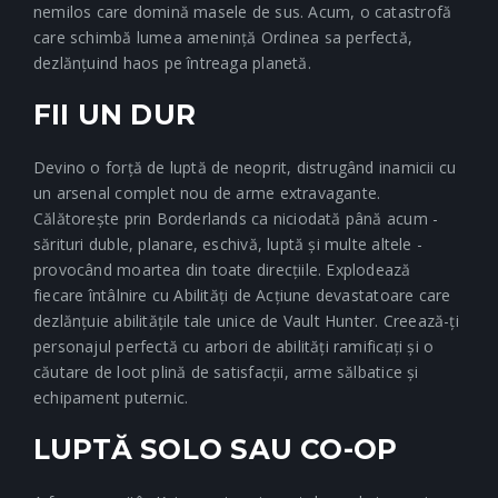
nemilos care domină masele de sus. Acum, o catastrofă
care schimbă lumea amenință Ordinea sa perfectă,
dezlănțuind haos pe întreaga planetă.
FII UN DUR
Devino o forță de luptă de neoprit, distrugând inamicii cu
un arsenal complet nou de arme extravagante.
Călătorește prin Borderlands ca niciodată până acum -
sărituri duble, planare, eschivă, luptă și multe altele -
provocând moartea din toate direcțiile. Explodează
fiecare întâlnire cu Abilități de Acțiune devastatoare care
dezlănțuie abilitățile tale unice de Vault Hunter. Creează-ți
personajul perfectă cu arbori de abilități ramificați și o
căutare de loot plină de satisfacții, arme sălbatice și
echipament puternic.
LUPTĂ SOLO SAU CO-OP