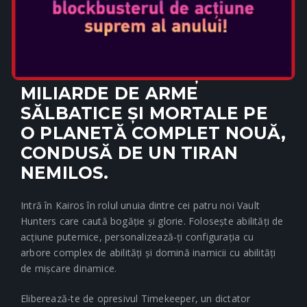
BORDERLANDS 4 ADUCE
ACȚIUNE INTENSĂ, VAULT
HUNTERS NEBUNI ȘI
MILIARDE DE ARME
SĂLBATICE ȘI MORTALE PE
O PLANETĂ COMPLET NOUĂ,
CONDUSĂ DE UN TIRAN
NEMILOS.
Intră în Kairos în rolul unuia dintre cei patru noi Vault
Hunters care caută bogăție și glorie. Folosește abilități de
acțiune puternice, personalizează-ți configurația cu
arbore complex de abilități și domină inamicii cu abilități
de mișcare dinamice.
Eliberează-te de opresivul Timekeeper, un dictator