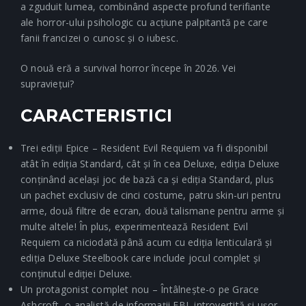
a zguduit lumea, combinând aspecte profund terifiante
ale horror-ului psihologic cu acțiune palpitantă pe care
fanii francizei o cunosc și o iubesc.
O nouă eră a survival horror începe în 2026. Vei
supraviețui?
CARACTERISTICI
Trei ediții Epice – Resident Evil Requiem va fi disponibil
atât în ediția Standard, cât și în cea Deluxe, ediția Deluxe
conținând același joc de bază ca și ediția Standard, plus
un pachet exclusiv de cinci costume, patru skin-uri pentru
arme, două filtre de ecran, două talismane pentru arme și
multe altele! În plus, experimentează Resident Evil
Requiem ca niciodată până acum cu ediția lenticulară și
ediția Deluxe Steelbook care include jocul complet și
conținutul ediției Deluxe.
Un protagonist complet nou – Întâlnește-o pe Grace
Ashcroft, o analistă de informații FBI, introvertită și ușor