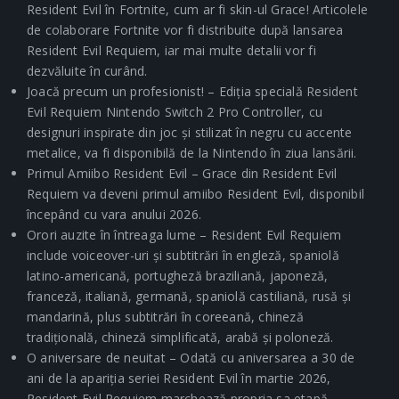
Resident Evil în Fortnite, cum ar fi skin-ul Grace! Articolele
de colaborare Fortnite vor fi distribuite după lansarea
Resident Evil Requiem, iar mai multe detalii vor fi
dezvăluite în curând.
Joacă precum un profesionist! – Ediția specială Resident
Evil Requiem Nintendo Switch 2 Pro Controller, cu
designuri inspirate din joc și stilizat în negru cu accente
metalice, va fi disponibilă de la Nintendo în ziua lansării.
Primul Amiibo Resident Evil – Grace din Resident Evil
Requiem va deveni primul amiibo Resident Evil, disponibil
începând cu vara anului 2026.
Orori auzite în întreaga lume – Resident Evil Requiem
include voiceover-uri și subtitrări în engleză, spaniolă
latino-americană, portugheză braziliană, japoneză,
franceză, italiană, germană, spaniolă castiliană, rusă și
mandarină, plus subtitrări în coreeană, chineză
tradițională, chineză simplificată, arabă și poloneză.
O aniversare de neuitat – Odată cu aniversarea a 30 de
ani de la apariția seriei Resident Evil în martie 2026,
Resident Evil Requiem marchează propria sa etapă