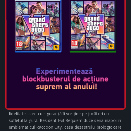
GAME OVERVIEW
Resident Evil™ Requiem, al nouălea și cel mai captivant
joc de până acum din emblematica serie survival horror
Resident Evil™, va fi lansat pe 27 februarie 2026, pe
PlayStation®5, Nintendo Switch™ 2, Xbox Series X|S și
PC prin Steam și Epic Games Store. Bazat pe RE ENGINE
și valorificând întreaga putere a consolelor moderne,
Resident Evil Requiem oferă un realism înfiorător cum nu
s-a mai întâmplat până acum, cu detalii complexe ale
personajelor, precum expresii faciale realiste, texturi
realiste ale pielii și chiar picături de transpirație de înaltă
fidelitate, care cu siguranță îi vor ține pe jucători cu
sufletul la gură. Resident Evil Requiem duce seria înapoi în
emblematicul Raccoon City, casa dezastrului biologic care