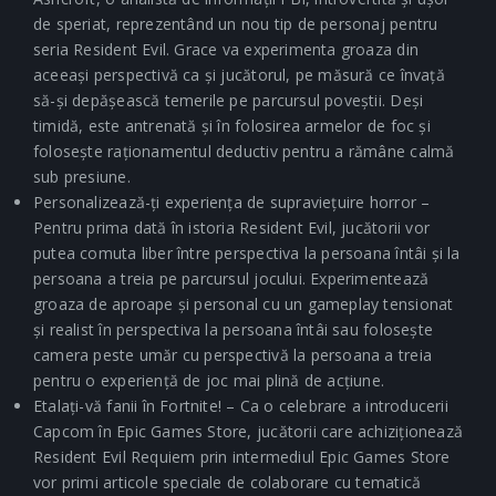
de speriat, reprezentând un nou tip de personaj pentru
seria Resident Evil. Grace va experimenta groaza din
aceeași perspectivă ca și jucătorul, pe măsură ce învață
să-și depășească temerile pe parcursul poveștii. Deși
timidă, este antrenată și în folosirea armelor de foc și
folosește raționamentul deductiv pentru a rămâne calmă
sub presiune.
Personalizează-ți experiența de supraviețuire horror –
Pentru prima dată în istoria Resident Evil, jucătorii vor
putea comuta liber între perspectiva la persoana întâi și la
persoana a treia pe parcursul jocului. Experimentează
groaza de aproape și personal cu un gameplay tensionat
și realist în perspectiva la persoana întâi sau folosește
camera peste umăr cu perspectivă la persoana a treia
pentru o experiență de joc mai plină de acțiune.
Etalați-vă fanii în Fortnite! – Ca o celebrare a introducerii
Capcom în Epic Games Store, jucătorii care achiziționează
Resident Evil Requiem prin intermediul Epic Games Store
vor primi articole speciale de colaborare cu tematică