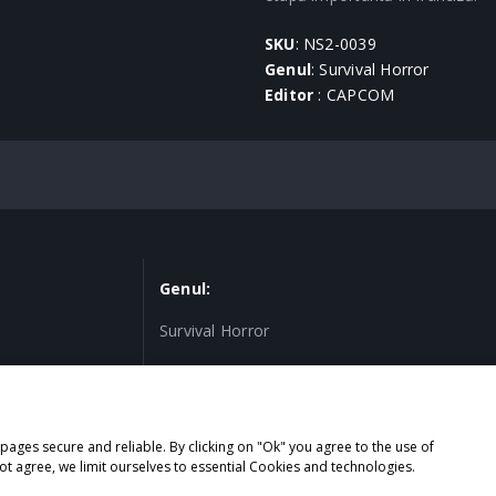
SKU
: NS2-0039
Genul
: Survival Horror
Editor
: CAPCOM
Genul:
Survival Horror
ages secure and reliable. By clicking on "Ok" you agree to the use of
sformation
ot agree, we limit ourselves to essential Cookies and technologies.