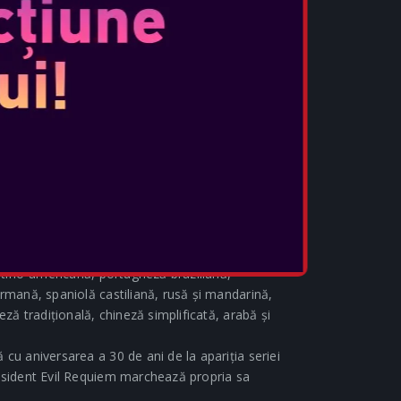
periență de joc mai plină de acțiune.
a o celebrare a introducerii Capcom în Epic
iziționează Resident Evil Requiem prin
r primi articole speciale de colaborare cu
e, cum ar fi skin-ul Grace! Articolele de
ibuite după lansarea Resident Evil Requiem, iar
te în curând.
 Ediția specială Resident Evil Requiem
 cu designuri inspirate din joc și stilizat în
 disponibilă de la Nintendo în ziua lansării.
race din Resident Evil Requiem va deveni primul
 începând cu vara anului 2026.
Resident Evil Requiem include voiceover-uri și
latino-americană, portugheză braziliană,
ermană, spaniolă castiliană, rusă și mandarină,
eză tradițională, chineză simplificată, arabă și
cu aniversarea a 30 de ani de la apariția seriei
Resident Evil Requiem marchează propria sa