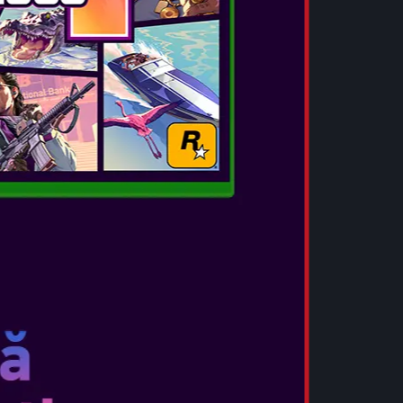
 Requiem va fi disponibil atât în ediția Standard,
uxe conținând același joc de bază ca și ediția
iv de cinci costume, patru skin-uri pentru arme,
mane pentru arme și multe altele! În plus,
equiem ca niciodată până acum cu ediția
elbook care include jocul complet și conținutul
ntâlnește-o pe Grace Ashcroft, o analistă de
ușor de speriat, reprezentând un nou tip de
 Evil. Grace va experimenta groaza din aceeași
 măsură ce învață să-și depășească temerile pe
 este antrenată și în folosirea armelor de foc și
iv pentru a rămâne calmă sub presiune.
 supraviețuire horror – Pentru prima dată în
vor putea comuta liber între perspectiva la
 treia pe parcursul jocului. Experimentează
u un gameplay tensionat și realist în
sau folosește camera peste umăr cu perspectivă