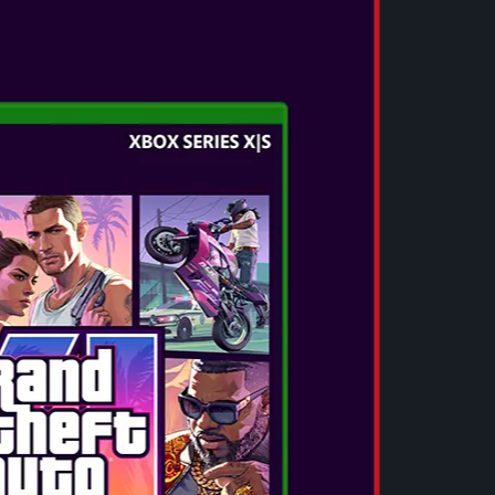
EW
ălea și cel mai captivant joc de până acum din
r Resident Evil™, va fi lansat pe 27 februarie
do Switch™ 2, Xbox Series X|S și PC prin
at pe RE ENGINE și valorificând întreaga
esident Evil Requiem oferă un realism
mplat până acum, cu detalii complexe ale
ale realiste, texturi realiste ale pielii și chiar
 fidelitate, care cu siguranță îi vor ține pe
sident Evil Requiem duce seria înapoi în
a dezastrului biologic care a zguduit lumea,
iante ale horror-ului psihologic cu acțiune
ei o cunosc și o iubesc.
epe în 2026. Vei supraviețui?
I