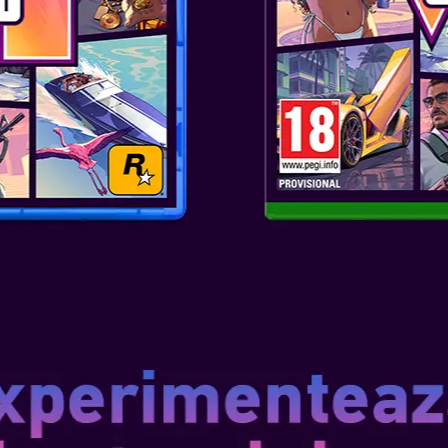
Trei ediții Epice – Resident Evil
cât și în cea Deluxe, ediția Del
Standard, plus un pachet exclus
două filtre de ecran, două talis
experimentează Resident Evil R
lenticulară și ediția Deluxe Ste
ediției Deluxe.
Un protagonist complet nou – Î
informații FBI, introvertită și 
personaj pentru seria Resident
perspectivă ca și jucătorul, pe
parcursul poveștii. Deși timidă,
folosește raționamentul deduct
Personalizează-ți experiența de
istoria Resident Evil, jucătorii 
persoana întâi și la persoana a
groaza de aproape și personal c
perspectiva la persoana întâi 