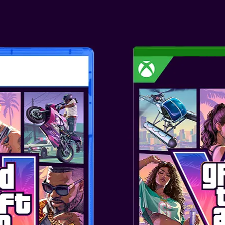
GAME OVERVI
Resident Evil™ Requiem, al nou
emblematica serie survival horro
2026, pe PlayStation®5, Ninten
Steam și Epic Games Store. Baz
putere a consolelor moderne, R
înfiorător cum nu s-a mai întâ
personajelor, precum expresii faci
picături de transpirație de înaltă
jucători cu sufletul la gură. Re
emblematicul Raccoon City, cas
combinând aspecte profund terif
palpitantă pe care fanii franciz
O nouă eră a survival horror înc
CARACTERISTIC