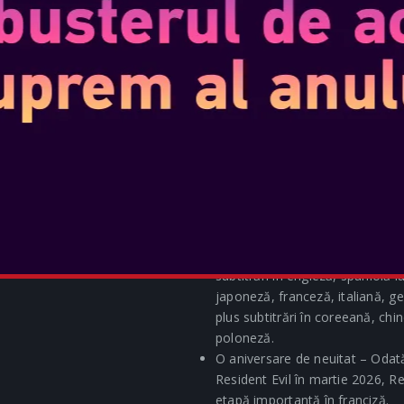
la persoana a treia pentru o ex
Etalați-vă fanii în Fortnite! – C
Games Store, jucătorii care ach
intermediul Epic Games Store vo
tematică Resident Evil în Fortnit
colaborare Fortnite vor fi distr
mai multe detalii vor fi dezvălui
Joacă precum un profesionist! –
Nintendo Switch 2 Pro Controller,
negru cu accente metalice, va fi
Primul Amiibo Resident Evil – G
amiibo Resident Evil, disponibil
Orori auzite în întreaga lume – 
subtitrări în engleză, spaniolă 
japoneză, franceză, italiană, g
plus subtitrări în coreeană, chin
poloneză.
O aniversare de neuitat – Odată 
Resident Evil în martie 2026, 
etapă importantă în franciză.