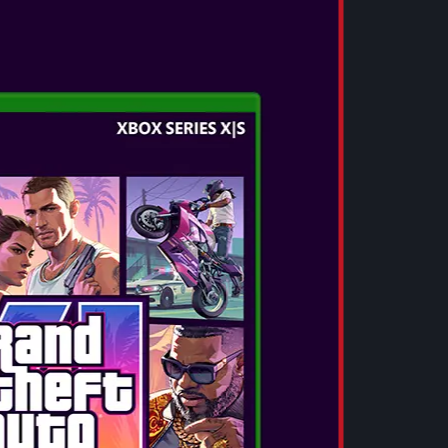
EW
ălea și cel mai captivant joc de până acum din
r Resident Evil™, va fi lansat pe 27 februarie
do Switch™ 2, Xbox Series X|S și PC prin
at pe RE ENGINE și valorificând întreaga
esident Evil Requiem oferă un realism
mplat până acum, cu detalii complexe ale
ale realiste, texturi realiste ale pielii și chiar
 fidelitate, care cu siguranță îi vor ține pe
sident Evil Requiem duce seria înapoi în
a dezastrului biologic care a zguduit lumea,
iante ale horror-ului psihologic cu acțiune
ei o cunosc și o iubesc.
epe în 2026. Vei supraviețui?
I