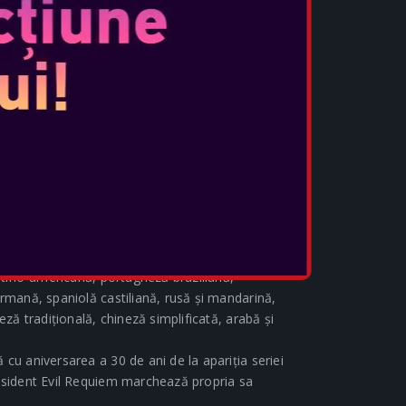
periență de joc mai plină de acțiune.
a o celebrare a introducerii Capcom în Epic
iziționează Resident Evil Requiem prin
r primi articole speciale de colaborare cu
e, cum ar fi skin-ul Grace! Articolele de
ibuite după lansarea Resident Evil Requiem, iar
te în curând.
 Ediția specială Resident Evil Requiem
 cu designuri inspirate din joc și stilizat în
 disponibilă de la Nintendo în ziua lansării.
race din Resident Evil Requiem va deveni primul
 începând cu vara anului 2026.
Resident Evil Requiem include voiceover-uri și
latino-americană, portugheză braziliană,
ermană, spaniolă castiliană, rusă și mandarină,
eză tradițională, chineză simplificată, arabă și
cu aniversarea a 30 de ani de la apariția seriei
Resident Evil Requiem marchează propria sa