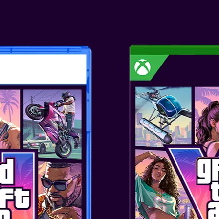
GAME OVERVI
Resident Evil™ Requiem, al nou
emblematica serie survival horro
2026, pe PlayStation®5, Ninten
Steam și Epic Games Store. Baz
putere a consolelor moderne, R
înfiorător cum nu s-a mai întâ
personajelor, precum expresii faci
picături de transpirație de înaltă
jucători cu sufletul la gură. Re
emblematicul Raccoon City, cas
combinând aspecte profund terif
palpitantă pe care fanii franciz
O nouă eră a survival horror înc
CARACTERISTIC