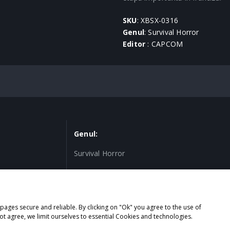
SKU
: XBSX-0316
Genul
: Survival Horror
Editor
: CAPCOM
Genul:
Survival Horror
ages secure and reliable. By clicking on "Ok" you agree to the use of
sformation
ot agree, we limit ourselves to essential Cookies and technologies.