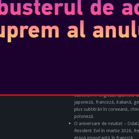
la persoana a treia pentru o ex
Etalați-vă fanii în Fortnite! – C
Games Store, jucătorii care ach
intermediul Epic Games Store vo
tematică Resident Evil în Fortnit
colaborare Fortnite vor fi distr
mai multe detalii vor fi dezvălui
Joacă precum un profesionist! –
Nintendo Switch 2 Pro Controller,
negru cu accente metalice, va fi
Primul Amiibo Resident Evil – G
amiibo Resident Evil, disponibil
Orori auzite în întreaga lume – 
subtitrări în engleză, spaniolă 
japoneză, franceză, italiană, g
plus subtitrări în coreeană, chin
poloneză.
O aniversare de neuitat – Odată 
Resident Evil în martie 2026, 
etapă importantă în franciză.