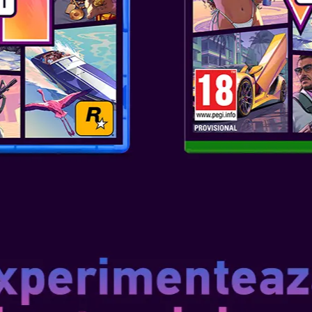
Trei ediții Epice – Resident Evil
cât și în cea Deluxe, ediția Del
Standard, plus un pachet exclus
două filtre de ecran, două talis
experimentează Resident Evil R
lenticulară și ediția Deluxe Ste
ediției Deluxe.
Un protagonist complet nou – Î
informații FBI, introvertită și 
personaj pentru seria Resident
perspectivă ca și jucătorul, pe
parcursul poveștii. Deși timidă,
folosește raționamentul deduct
Personalizează-ți experiența de
istoria Resident Evil, jucătorii 
persoana întâi și la persoana a
groaza de aproape și personal c
perspectiva la persoana întâi 