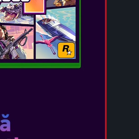
 Requiem va fi disponibil atât în ediția Standard,
uxe conținând același joc de bază ca și ediția
iv de cinci costume, patru skin-uri pentru arme,
mane pentru arme și multe altele! În plus,
equiem ca niciodată până acum cu ediția
elbook care include jocul complet și conținutul
ntâlnește-o pe Grace Ashcroft, o analistă de
ușor de speriat, reprezentând un nou tip de
 Evil. Grace va experimenta groaza din aceeași
 măsură ce învață să-și depășească temerile pe
 este antrenată și în folosirea armelor de foc și
iv pentru a rămâne calmă sub presiune.
 supraviețuire horror – Pentru prima dată în
vor putea comuta liber între perspectiva la
 treia pe parcursul jocului. Experimentează
u un gameplay tensionat și realist în
sau folosește camera peste umăr cu perspectivă