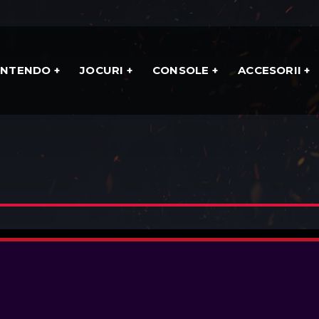
INTENDO
JOCURI
CONSOLE
ACCESORII