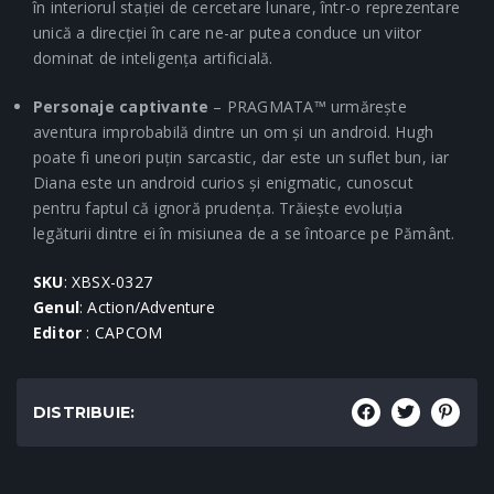
în interiorul stației de cercetare lunare, într-o reprezentare
unică a direcției în care ne-ar putea conduce un viitor
dominat de inteligența artificială.
Personaje captivante
– PRAGMATA™ urmărește
aventura improbabilă dintre un om și un android. Hugh
poate fi uneori puțin sarcastic, dar este un suflet bun, iar
Diana este un android curios și enigmatic, cunoscut
pentru faptul că ignoră prudența. Trăiește evoluția
legăturii dintre ei în misiunea de a se întoarce pe Pământ.
SKU
: XBSX-0327
Genul
: Action/Adventure
Editor
: CAPCOM
DISTRIBUIE: