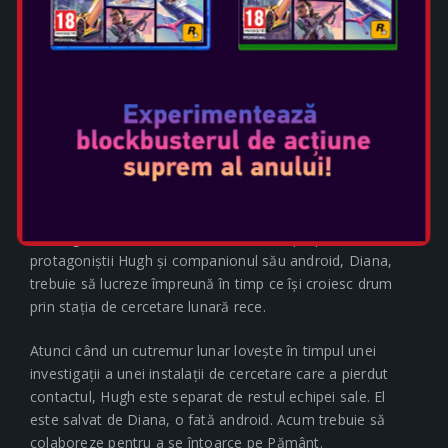
Data Lansării: apr 24, 2026
Selectați ediția:
PREZENTARE GENERALĂ A
JOCULUI
Cel mai nou IP de la Capcom – PRAGMATA™. O aventură
science fiction complet nouă, cu o abordare unică de
hacking. Acțiunea are loc într-un viitor apropiat, unde
protagoniștii Hugh și companionul său android, Diana,
trebuie să lucreze împreună în timp ce își croiesc drum
prin stația de cercetare lunară rece.
Atunci când un cutremur lunar lovește în timpul unei
investigații a unei instalații de cercetare care a pierdut
contactul, Hugh este separat de restul echipei sale. El
este salvat de Diana, o fată android. Acum trebuie să
colaboreze pentru a se întoarce pe Pământ.