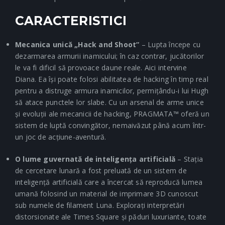
CARACTERISTICI
Mecanica unică „Hack and Shoot”
– Lupta începe cu
dezarmarea armurii inamicului; în caz contrar, jucătorilor
le va fi dificil să provoace daune reale. Aici intervine
Diana. Ea își poate folosi abilitatea de hacking în timp real
pentru a distruge armura inamicilor, permițându-i lui Hugh
să atace punctele lor slabe. Cu un arsenal de arme unice
și evoluții ale mecanicii de hacking, PRAGMATA™ oferă un
sistem de luptă convingător, nemaivăzut până acum într-
un joc de acțiune-aventură.
O lume guvernată de inteligența artificială
– Stația
de cercetare lunară a fost preluată de un sistem de
inteligență artificială care a încercat să reproducă lumea
umană folosind un material de imprimare 3D cunoscut
sub numele de filament Luna. Explorați interpretări
distorsionate ale Times Square și păduri luxuriante, toate