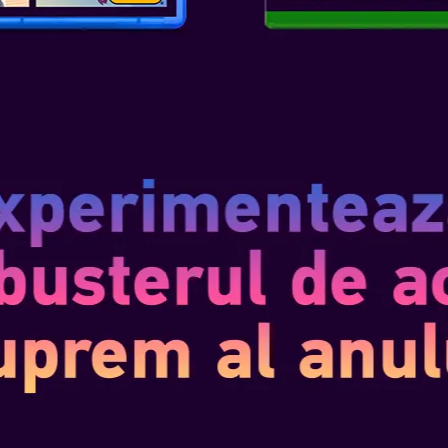
asemenea, poți scana amiibo co
token suplimentare în fiecare zi
ACȚIUNI EGG-C
Când examinează creaturile, Yos
sau chiar le poate înghiți pentr
abilitățile lui Yoshi pentru a fac
despre modul în care interacțio
CAPITOL ȘI TR
Fiecare dintre capitolele lui Mr.
poate explora. De la zone împăd
litoraluri însorite și jungle infe
unice pentru subiecții studiilor l
SKU
: NS2-0065
Genul
: Platform
Editor
: NINTENDO