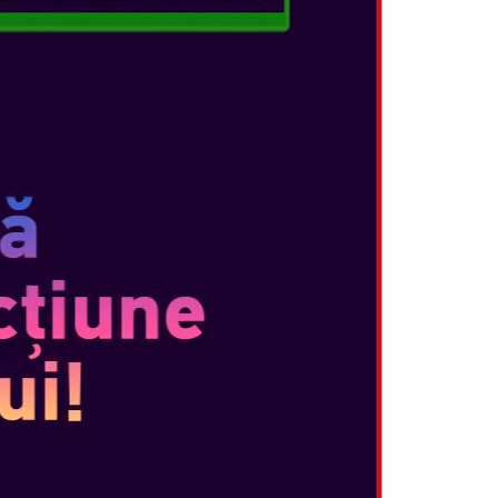
mpatibile (se vând separat) pentru a câștiga
.
ELLENT
hi poate sări pe ele, le poate căra în spate
u a vedea ce gust au - și multe altele! Folosește
e tot felul de descoperiri despre creaturi și
nează cu mediile în care se găsesc.
AVERSEAZĂ
 E oferă locuri noi și fascinante pe care Yoshi le
urite și vârfuri muntoase învolburate, la
state de insecte, fiecare este plin de habitate
ui Yoshi.