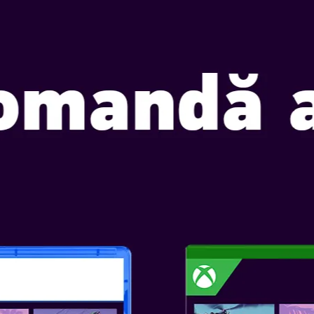
CUMPĂRĂ ACUM
YOSHI AND TH
Data Lansării: mai 21, 2026
Selectați ediția:
O AVENTURĂ C
AȘTEAPTĂ!
Cufundă-te în paginile unei enci
plină de descoperiri în Yoshi 
Switch 2. Ce creaturi curioase ve