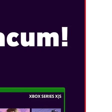
E MYSTERIOUS BOOK
APTIVANTĂ TE
clopedii vorbitoare și pornește într-o aventură
and the Mysterious Book, doar pe Nintendo
i întâlni?