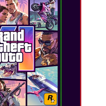
TOARE
IOASE
ri, cât și mici – despre care poți învăța în
 ca Yoshi să le mănânce, altele pot face bule pe
u a pluti, iar unele chiar vor cânta când va sări
e duce la noi căi de explorare... și la încă multe
ma dată o nouă creatură, este timpul să-i dai
nului E sau inventează ceva complet nou –
rile pe care le găsești împrăștiate în fiecare
să-ți concentrezi eforturile în continuare. De