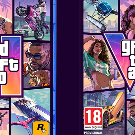
O CARTE ULUI
CREATURI CUR
Există zeci de creaturi – atât ma
paginile domnului E.
Unele pot cultiva plante pentru
care Yoshi le poate folosi pentr
pe ele! Fiecare descoperire poat
descoperiri!
După ce ai examinat pentru pri
un nume. Acceptă sugestia dom
depinde de tine!
Te simți blocat? Schimbă token-u
zonă pentru indicii despre unde 