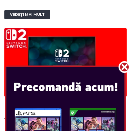
VEDEȚI MAI MULT
NINTENDO SWITCH 2
Vezi ce este nou cu Nintendo Switch 2 Următoarea evoluție
Nintendo Switch este aici! Dați viață jocurilor cu un ecran mai