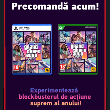
MORTAL KOMBAT 1
Data Lansării:
sep 19, 2023
Descoperiți Mortal Kombat 1, noul joc din seria de jocuri
clasice. Bucură-te de lupte și personajele tale preferate! Cu un
gameplay îmbunătățit, Mortal Kombat 1 este jocul ideal
pentru cei care caut...
VEDEȚI MAI MULT