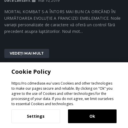
Data Lansării:
mai 10, 2019
MORTAL KOMBAT S-A ÎNTORS MAI BUN CA ORICĂND ÎN
URMĂTOAREA EVOLUȚIE A FRANCIZEI EMBLEMATICE. Noile
variații personalizate de caractere vă oferă un control fără
precedent asupra luptătorilor. Noul mot...
VEDEȚI MAI MULT
Cookie Policy
1
https://ro.cdmediase.eu/ uses Cookies and other technologies
to make our pages secure and reliable. By clicking on "Ok" you
agree to the use of Cookies and other technologies for the
processing of your data. If you do not agree, we limit ourselves
Proiectat și dezvoltat de
GeeSmo - Internet Transformation
to essential Cookies and technologies.
Settings
Ok